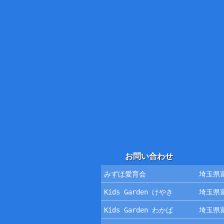
お問い合わせ
みずほ愛育会
埼玉県富
Kids Garden けやき
埼玉県富
Kids Garden わかば
埼玉県富