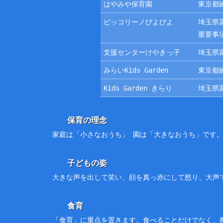
はやみや保育園
東京都練
ピッコリーノぴよぴよ
埼玉県富
重要事
支援センターけやきっ子
埼玉県富
みらいKids Garden
東京都練
Kids Garden きらり
埼玉県富
保育の理念
家庭は「小さなおうち」 園は「大きなおうち」です
子どもの姿
大きな声を出して笑い、顔を真っ赤にして怒り、大声
食育
「食育」に重点を置きます。食べることだけでなく、