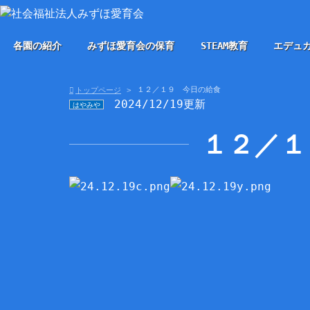
各園の紹介
みずほ愛育会の保育
STEAM教育
エデュ
１２／１９ 今日の給食
トップページ
2024/12/19更新
はやみや
１２／１