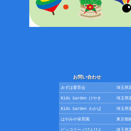
お問い合わせ
みずほ愛育会
埼玉県富
Kids Garden けやき
埼玉県富
Kids Garden わかば
埼玉県富
はやみや保育園
東京都練
ピッコリーノぴよぴよ
埼玉県富