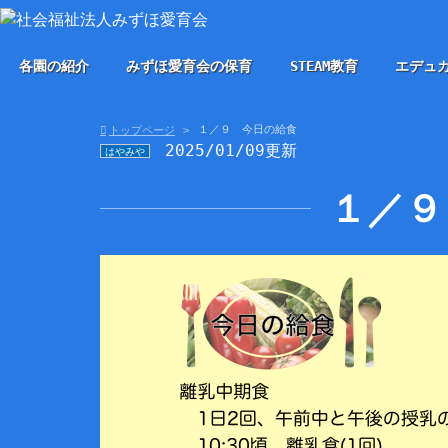
各園の紹介
みずほ愛育会の保育
STEAM教育
エデュ
１／９ 今日の給食
トップページ
2025/01/09更新
はやみや
１／９