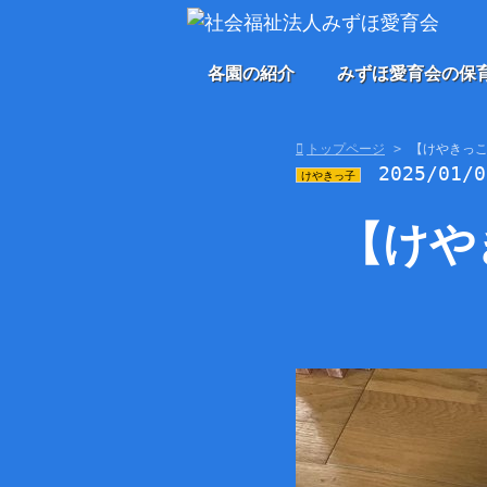
各園の紹介
みずほ愛育会の保
トップページ
【けやきっ
2025/01/
けやきっ子
【けや