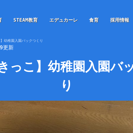
育
STEAM教育
エデュカーレ
食育
採用情報
こ】幼稚園入園バックつくり
09更新
きっこ】幼稚園入園バ
り