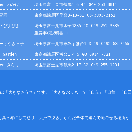
rden わかば
埼玉県富士見市鶴馬1-6-41
049-253-8811
育園
東京都練馬区早宮3-13-31
03-3993-3151
ノぴよぴよ
埼玉県富士見市水子4885-10
049-252-3335
重要事項説明書
ーけやきっ子
埼玉県富士見市東みずほ台1-3-19
0492-68-7255
 Garden
東京都練馬区桜台1-4-5
03-6914-7321
rden きらり
埼玉県富士見市鶴馬2-17-32
049-255-1234
園は「大きなおうち」です。「大きなおうち」で「自立」「自律」「自
を真っ赤にして怒り、大声で泣き、からだ全体で遊んで過ごせる場所が