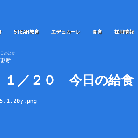
育
STEAM教育
エデュカーレ
食育
採用情報
今日の給食
0更新
１／２０ 今日の給食