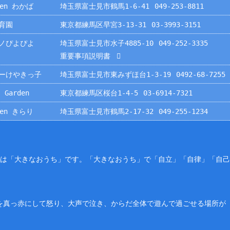
rden わかば
埼玉県富士見市鶴馬1-6-41
049-253-8811
育園
東京都練馬区早宮3-13-31
03-3993-3151
ノぴよぴよ
埼玉県富士見市水子4885-10
049-252-3335
重要事項説明書
ーけやきっ子
埼玉県富士見市東みずほ台1-3-19
0492-68-7255
 Garden
東京都練馬区桜台1-4-5
03-6914-7321
rden きらり
埼玉県富士見市鶴馬2-17-32
049-255-1234
園は「大きなおうち」です。「大きなおうち」で「自立」「自律」「自
を真っ赤にして怒り、大声で泣き、からだ全体で遊んで過ごせる場所が