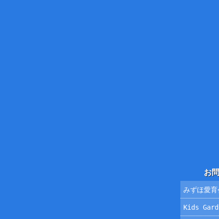
お
みずほ愛育
Kids Ga