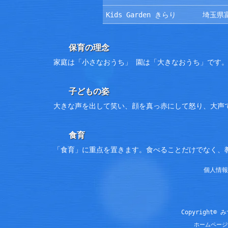
Kids Garden きらり
埼玉県富
保育の理念
家庭は「小さなおうち」 園は「大きなおうち」です
子どもの姿
大きな声を出して笑い、顔を真っ赤にして怒り、大声
食育
「食育」に重点を置きます。食べることだけでなく、
個人情報
Copyright© 
ホームページ