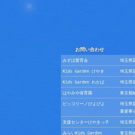
お問い合わせ
みずほ愛育会
埼玉県富
Kids Garden けやき
埼玉県富
Kids Garden わかば
埼玉県富
はやみや保育園
東京都練
ピッコリーノぴよぴよ
埼玉県富
重要事
支援センターけやきっ子
埼玉県富
みらいKids Garden
東京都練