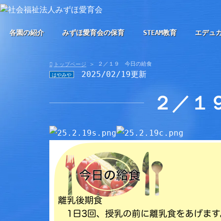
各園の紹介
みずほ愛育会の保育
STEAM教育
エデュ
２／１９ 今日の給食
トップページ
2025/02/19更新
はやみや
２／１