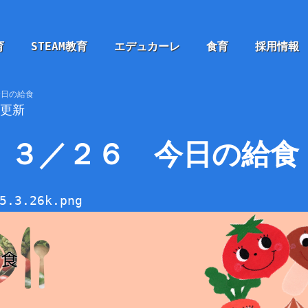
育
STEAM教育
エデュカーレ
食育
採用情報
今日の給食
6更新
３／２６ 今日の給食