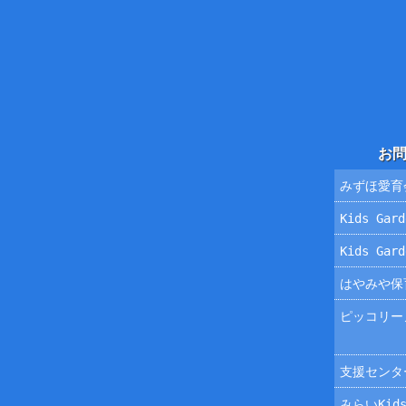
お
みずほ愛育
Kids Ga
Kids Ga
はやみや保
ピッコリー
支援センタ
みらいKids