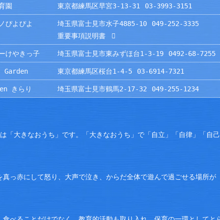
育園
東京都練馬区早宮3-13-31
03-3993-3151
ノぴよぴよ
埼玉県富士見市水子4885-10
049-252-3335
重要事項説明書
ーけやきっ子
埼玉県富士見市東みずほ台1-3-19
0492-68-7255
 Garden
東京都練馬区桜台1-4-5
03-6914-7321
rden きらり
埼玉県富士見市鶴馬2-17-32
049-255-1234
園は「大きなおうち」です。「大きなおうち」で「自立」「自律」「自
を真っ赤にして怒り、大声で泣き、からだ全体で遊んで過ごせる場所が
。食べることだけでなく、教育的活動も取り入れ、保育の一環としてと