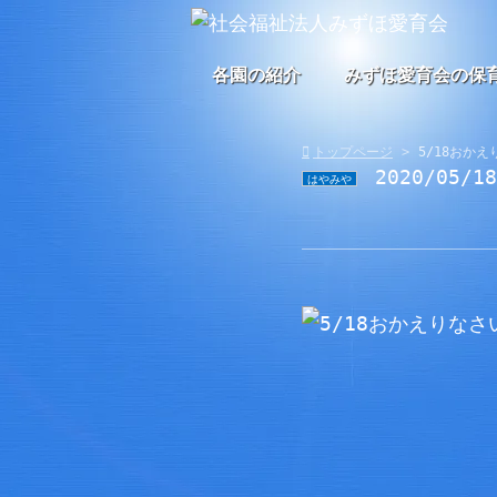
各園の紹介
みずほ愛育会の保
トップページ
5/18おか
2020/05/1
はやみや