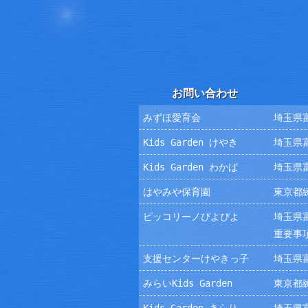
お問い合わせ
みずほ愛育会
埼玉県富
Kids Garden けやき
埼玉県富
Kids Garden わかば
埼玉県富
はやみや保育園
東京都練
ピッコリーノぴよぴよ
埼玉県富
重要事
支援センターけやきっ子
埼玉県富
みらいKids Garden
東京都練
Kids Garden きらり
埼玉県富