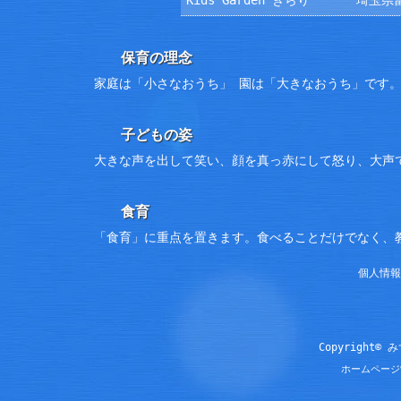
保育の理念
家庭は「小さなおうち」 園は「大きなおうち」です
子どもの姿
大きな声を出して笑い、顔を真っ赤にして怒り、大声
食育
「食育」に重点を置きます。食べることだけでなく、
個人情報
Copyright© 
ホームページ