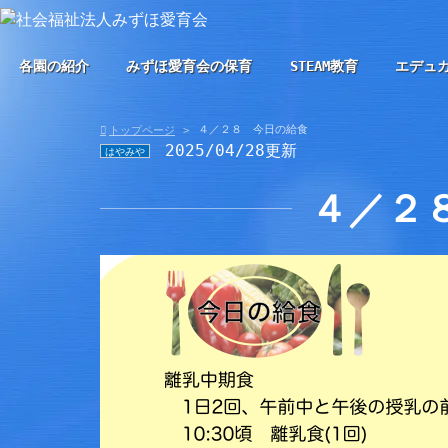
各園の紹介
みずほ愛育会の保育
STEAM教育
エデュ
４／２８ 今日の給食
トップページ
2025/04/28更新
はやみや
４／２