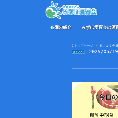
各園の紹介
みずほ愛育会の保
トップページ
５／１９今
2025/05/1
はやみや