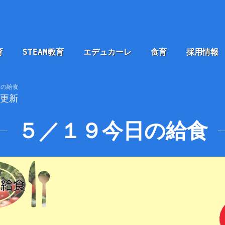
育
STEAM教育
エデュカーレ
食育
採用情報
日の給食
9更新
５／１９今日の給食