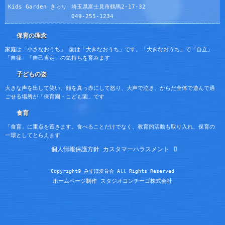
Kids Garden きらり
埼玉県富士見市鶴馬2-17-32
049-255-1234
保育の理念
家庭は「小さなおうち」 園は「大きなおうち」です。「大きなおうち」で「自立」
「自律」「自己肯定」の気持ちを育みます
子どもの姿
大きな声を出して笑い、顔を真っ赤にして怒り、大声で泣き、からだ全体で遊んで過
ごせる場所が「保育園・こども園」です
食育
「食育」に重点を置きます。食べることだけでなく、教育的活動も取り入れ、保育の
一環としてとらえます
個人情報保護方針
カスタマーハラスメント
Copyright© みずほ愛育会 All Rights Reserved
ホームページ制作 スタジオコンチーゴ株式会社