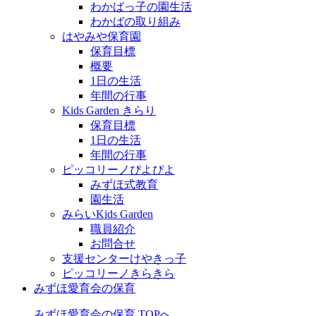
わかばっ子の園生活
わかばの取り組み
はやみや保育園
保育目標
概要
1日の生活
年間の行事
Kids Garden きらり
保育目標
1日の生活
年間の行事
ピッコリーノぴよぴよ
みずほ式教育
園生活
みらいKids Garden
職員紹介
お問合せ
支援センターけやきっ子
ピッコリーノきらきら
みずほ愛育会の保育
みずほ愛育会の保育 TOPへ