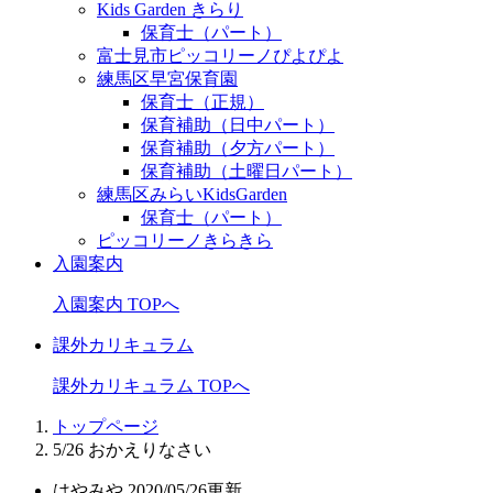
Kids Garden きらり
保育士（パート）
富士見市ピッコリーノぴよぴよ
練馬区早宮保育園
保育士（正規）
保育補助（日中パート）
保育補助（夕方パート）
保育補助（土曜日パート）
練馬区みらいKidsGarden
保育士（パート）
ピッコリーノきらきら
入園案内
入園案内 TOPへ
課外カリキュラム
課外カリキュラム TOPへ
トップページ
5/26 おかえりなさい
はやみや
2020/05/26更新