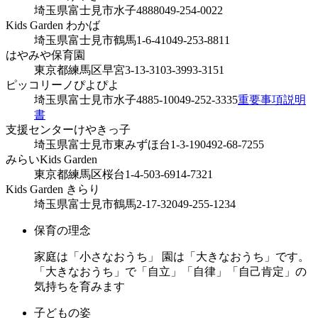
埼玉県富士見市水子4888
049-254-0022
Kids Garden わかば
埼玉県富士見市鶴馬1-6-41
049-253-8811
はやみや保育園
東京都練馬区早宮3-13-31
03-3993-3151
ピッコリーノぴよぴよ
埼玉県富士見市水子4885-10
049-252-3335
重要事項説明
書
支援センターけやきっ子
埼玉県富士見市東みずほ台1-3-19
0492-68-7255
みらいKids Garden
東京都練馬区桜台1-4-5
03-6914-7321
Kids Garden きらり
埼玉県富士見市鶴馬2-17-32
049-255-1234
保育の理念
家庭は「小さなおうち」 園は「大きなおうち」です。
「大きなおうち」で「自立」「自律」「自己肯定」の
気持ちを育みます
子どもの姿