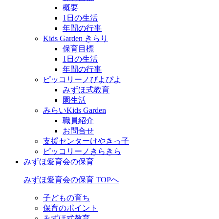
概要
1日の生活
年間の行事
Kids Garden きらり
保育目標
1日の生活
年間の行事
ピッコリーノぴよぴよ
みずほ式教育
園生活
みらいKids Garden
職員紹介
お問合せ
支援センターけやきっ子
ピッコリーノきらきら
みずほ愛育会の保育
みずほ愛育会の保育 TOPへ
子どもの育ち
保育のポイント
みずほ式教育