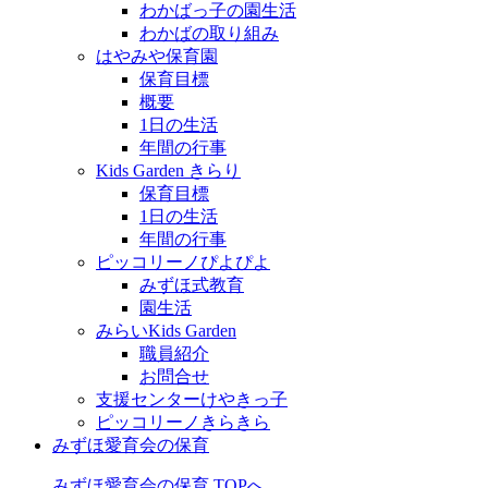
わかばっ子の園生活
わかばの取り組み
はやみや保育園
保育目標
概要
1日の生活
年間の行事
Kids Garden きらり
保育目標
1日の生活
年間の行事
ピッコリーノぴよぴよ
みずほ式教育
園生活
みらいKids Garden
職員紹介
お問合せ
支援センターけやきっ子
ピッコリーノきらきら
みずほ愛育会の保育
みずほ愛育会の保育 TOPへ