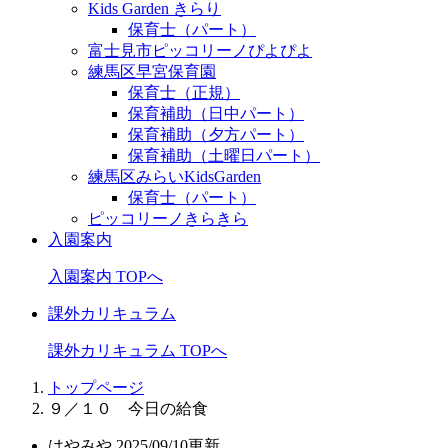
Kids Garden きらり
保育士（パート）
富士見市ピッコリーノぴよぴよ
練馬区早宮保育園
保育士（正規）
保育補助（日中パート）
保育補助（夕方パート）
保育補助（土曜日パート）
練馬区みらいKidsGarden
保育士（パート）
ピッコリーノきらきら
入園案内
入園案内 TOPへ
課外カリキュラム
課外カリキュラム TOPへ
トップページ
９／１０ 今日の給食
はやみや
2025/09/10更新