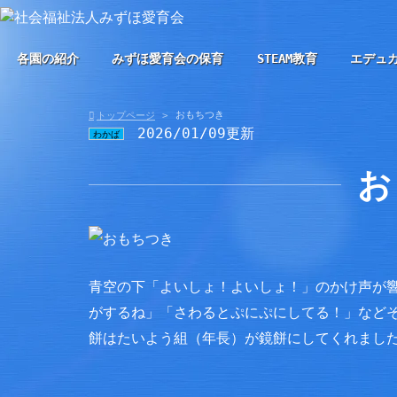
各園の紹介
みずほ愛育会の保育
STEAM教育
エデュ
おもちつき
トップページ
2026/01/09更新
わかば
お
青空の下「よいしょ！よいしょ！」のかけ声が
がするね」「さわるとぷにぷにしてる！」など
餅はたいよう組（年長）が鏡餅にしてくれまし