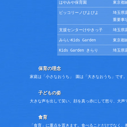
はやみや保育園
東京都練
ピッコリーノぴよぴよ
埼玉県富
重要事
支援センターけやきっ子
埼玉県富
みらいKids Garden
東京都練
Kids Garden きらり
埼玉県富
保育の理念
家庭は「小さなおうち」 園は「大きなおうち」です
子どもの姿
大きな声を出して笑い、顔を真っ赤にして怒り、大声
食育
「食育」に重点を置きます。食べることだけでなく、