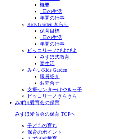
概要
1日の生活
年間の行事
Kids Garden きらり
保育目標
1日の生活
年間の行事
ピッコリーノぴよぴよ
みずほ式教育
園生活
みらいKids Garden
職員紹介
お問合せ
支援センターけやきっ子
ピッコリーノきらきら
みずほ愛育会の保育
みずほ愛育会の保育 TOPへ
子どもの育ち
保育のポイント
みずほ式教育