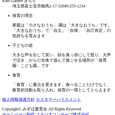
Kids Garden きらり
埼玉県富士見市鶴馬2-17-32
049-255-1234
保育の理念
家庭は「小さなおうち」 園は「大きなおうち」です。
「大きなおうち」で「自立」「自律」「自己肯定」の
気持ちを育みます
子どもの姿
大きな声を出して笑い、顔を真っ赤にして怒り、大声
で泣き、からだ全体で遊んで過ごせる場所が「保育
園・こども園」です
食育
「食育」に重点を置きます。食べることだけでなく、
教育的活動も取り入れ、保育の一環としてとらえます
個人情報保護方針
カスタマーハラスメント
Copyright© みずほ愛育会 All Rights Reserved
ホームページ制作 スタジオコンチーゴ株式会社