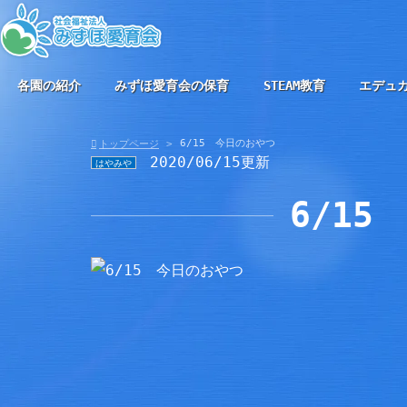
各園の紹介
みずほ愛育会の保育
STEAM教育
エデュ
6/15 今日のおやつ
トップページ
2020/06/15更新
はやみや
6/1