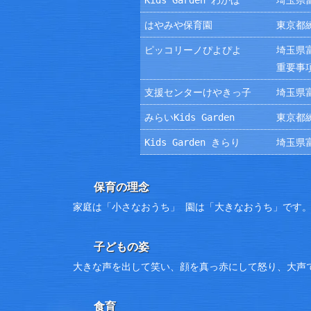
Kids Garden わかば
埼玉県富
はやみや保育園
東京都練
ピッコリーノぴよぴよ
埼玉県富
重要事
支援センターけやきっ子
埼玉県富
みらいKids Garden
東京都練
Kids Garden きらり
埼玉県富
保育の理念
家庭は「小さなおうち」 園は「大きなおうち」です
子どもの姿
大きな声を出して笑い、顔を真っ赤にして怒り、大声
食育