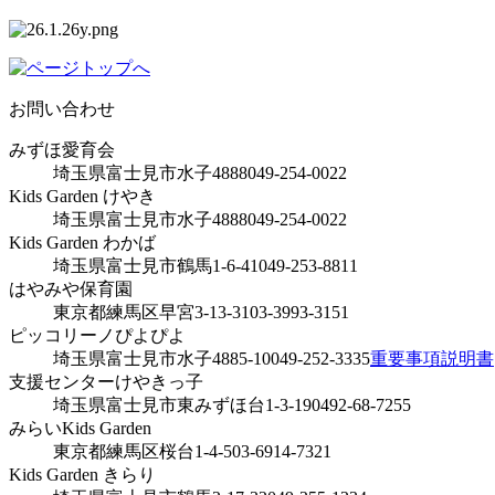
お問い合わせ
みずほ愛育会
埼玉県富士見市水子4888
049-254-0022
Kids Garden けやき
埼玉県富士見市水子4888
049-254-0022
Kids Garden わかば
埼玉県富士見市鶴馬1-6-41
049-253-8811
はやみや保育園
東京都練馬区早宮3-13-31
03-3993-3151
ピッコリーノぴよぴよ
埼玉県富士見市水子4885-10
049-252-3335
重要事項説明書
支援センターけやきっ子
埼玉県富士見市東みずほ台1-3-19
0492-68-7255
みらいKids Garden
東京都練馬区桜台1-4-5
03-6914-7321
Kids Garden きらり