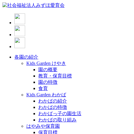
各園の紹介
Kids Garden けやき
園の概要
教育・保育目標
園の特徴
食育
Kids Garden わかば
わかばの紹介
わかばの特徴
わかばっ子の園生活
わかばの取り組み
はやみや保育園
保育目標