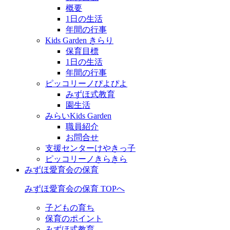
概要
1日の生活
年間の行事
Kids Garden きらり
保育目標
1日の生活
年間の行事
ピッコリーノぴよぴよ
みずほ式教育
園生活
みらいKids Garden
職員紹介
お問合せ
支援センターけやきっ子
ピッコリーノきらきら
みずほ愛育会の保育
みずほ愛育会の保育 TOPへ
子どもの育ち
保育のポイント
みずほ式教育