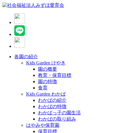
各園の紹介
Kids Garden けやき
園の概要
教育・保育目標
園の特徴
食育
Kids Garden わかば
わかばの紹介
わかばの特徴
わかばっ子の園生活
わかばの取り組み
はやみや保育園
保育目標