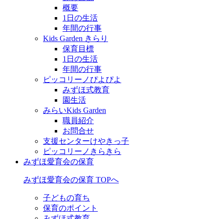
概要
1日の生活
年間の行事
Kids Garden きらり
保育目標
1日の生活
年間の行事
ピッコリーノぴよぴよ
みずほ式教育
園生活
みらいKids Garden
職員紹介
お問合せ
支援センターけやきっ子
ピッコリーノきらきら
みずほ愛育会の保育
みずほ愛育会の保育 TOPへ
子どもの育ち
保育のポイント
みずほ式教育