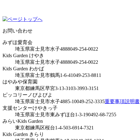
お問い合わせ
みずほ愛育会
埼玉県富士見市水子4888
049-254-0022
Kids Garden けやき
埼玉県富士見市水子4888
049-254-0022
Kids Garden わかば
埼玉県富士見市鶴馬1-6-41
049-253-8811
はやみや保育園
東京都練馬区早宮3-13-31
03-3993-3151
ピッコリーノぴよぴよ
埼玉県富士見市水子4885-10
049-252-3335
重要事項説明書
支援センターけやきっ子
埼玉県富士見市東みずほ台1-3-19
0492-68-7255
みらいKids Garden
東京都練馬区桜台1-4-5
03-6914-7321
Kids Garden きらり