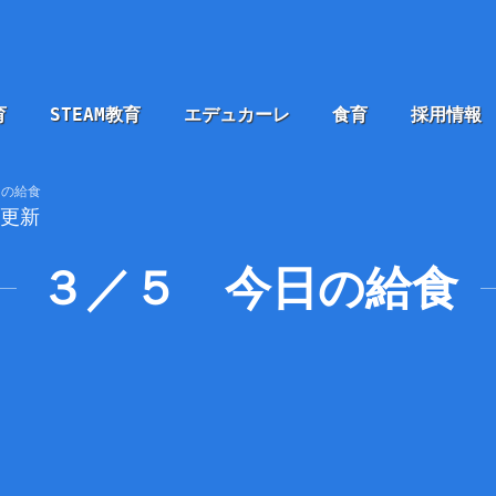
育
STEAM教育
エデュカーレ
食育
採用情報
日の給食
5更新
３／５ 今日の給食