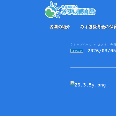
各園の紹介
みずほ愛育会の保
トップページ
３／５ 今
2026/03/0
はやみや