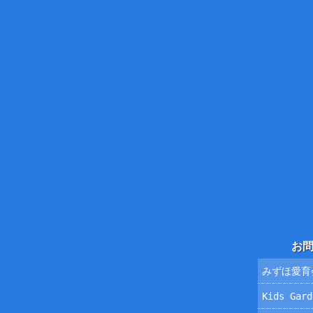
お
みずほ愛育
Kids Ga