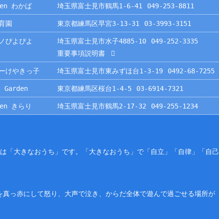
rden わかば
埼玉県富士見市鶴馬1-6-41
049-253-8811
育園
東京都練馬区早宮3-13-31
03-3993-3151
ノぴよぴよ
埼玉県富士見市水子4885-10
049-252-3335
重要事項説明書
ーけやきっ子
埼玉県富士見市東みずほ台1-3-19
0492-68-7255
 Garden
東京都練馬区桜台1-4-5
03-6914-7321
rden きらり
埼玉県富士見市鶴馬2-17-32
049-255-1234
園は「大きなおうち」です。「大きなおうち」で「自立」「自律」「自
を真っ赤にして怒り、大声で泣き、からだ全体で遊んで過ごせる場所が