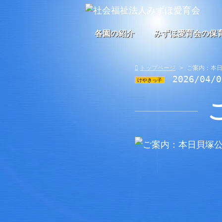
各園の紹介
みずほ愛育会の保
トップページ
ご案内：本
2026/04/
けやきっ子