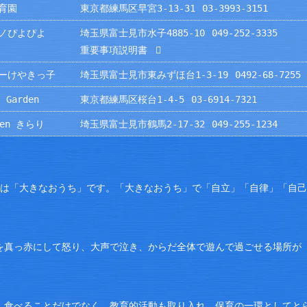
育園
東京都練馬区早宮3-13-31
03-3993-3151
ノぴよぴよ
埼玉県富士見市水子4885-10
049-252-3335
重要事項説明書
ーけやきっ子
埼玉県富士見市東みずほ台1-3-19
0492-68-7255
 Garden
東京都練馬区桜台1-4-5
03-6914-7321
rden きらり
埼玉県富士見市鶴馬2-17-32
049-255-1234
園は「大きなおうち」です。「大きなおうち」で「自立」「自律」「自
を真っ赤にして怒り、大声で泣き、からだ全体で遊んで過ごせる場所が
。食べることだけでなく、教育的活動も取り入れ、保育の一環としてと