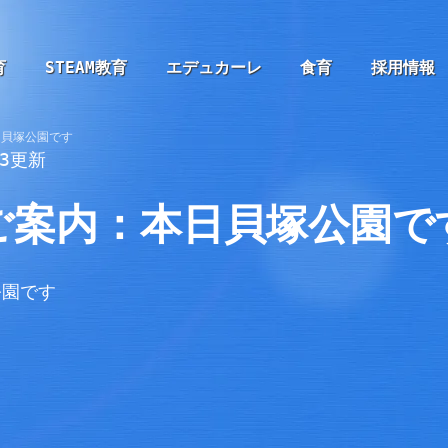
育
STEAM教育
エデュカーレ
食育
採用情報
日貝塚公園です
03更新
ご案内：本日貝塚公園で