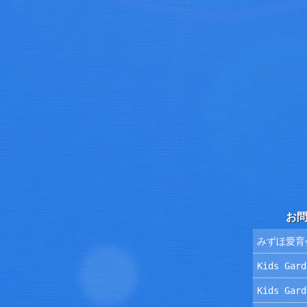
お
みずほ愛育
Kids Ga
Kids Ga