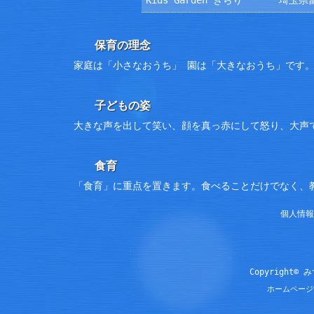
保育の理念
家庭は「小さなおうち」 園は「大きなおうち」です
子どもの姿
大きな声を出して笑い、顔を真っ赤にして怒り、大声
食育
「食育」に重点を置きます。食べることだけでなく、
個人情報
Copyright© 
ホームページ