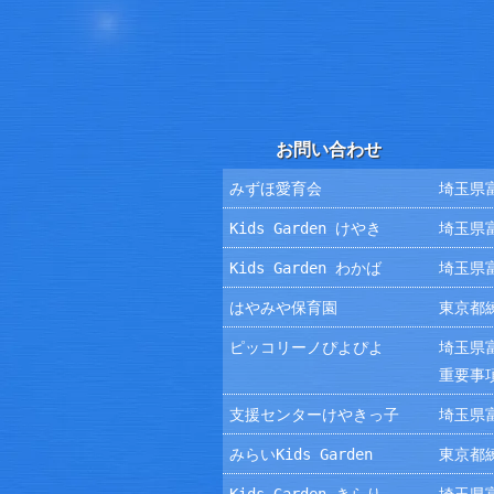
お問い合わせ
みずほ愛育会
埼玉県富
Kids Garden けやき
埼玉県富
Kids Garden わかば
埼玉県富
はやみや保育園
東京都練
ピッコリーノぴよぴよ
埼玉県富
重要事
支援センターけやきっ子
埼玉県富
みらいKids Garden
東京都練
Kids Garden きらり
埼玉県富