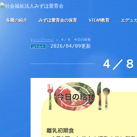
各園の紹介
みずほ愛育会の保育
STEAM教育
エデュ
４／８ 今日の給食
トップページ
2026/04/09更新
はやみや
４／８