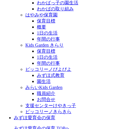
わかばっ子の園生活
わかばの取り組み
はやみや保育園
保育目標
概要
1日の生活
年間の行事
Kids Garden きらり
保育目標
1日の生活
年間の行事
ピッコリーノぴよぴよ
みずほ式教育
園生活
みらいKids Garden
職員紹介
お問合せ
支援センターけやきっ子
ピッコリーノきらきら
みずほ愛育会の保育
みずほ愛育会の保育 TOPへ