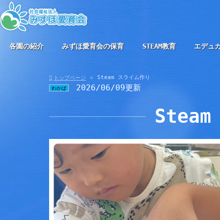
各園の紹介
みずほ愛育会の保育
STEAM教育
エデュ
Steam スライム作り
トップページ
2026/06/09更新
わかば
Stea