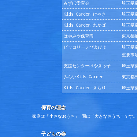
みずほ愛育会
埼玉県富
Kids Garden けやき
埼玉県富
Kids Garden わかば
埼玉県富
はやみや保育園
東京都練
ピッコリーノぴよぴよ
埼玉県富
重要事
支援センターけやきっ子
埼玉県富
みらいKids Garden
東京都練
Kids Garden きらり
埼玉県富
保育の理念
家庭は「小さなおうち」 園は「大きなおうち」です
子どもの姿