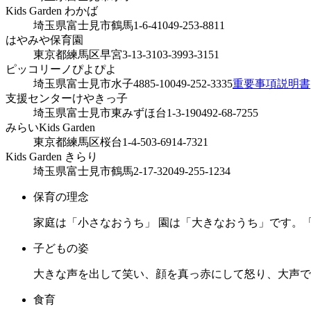
Kids Garden わかば
埼玉県富士見市鶴馬1-6-41
049-253-8811
はやみや保育園
東京都練馬区早宮3-13-31
03-3993-3151
ピッコリーノぴよぴよ
埼玉県富士見市水子4885-10
049-252-3335
重要事項説明書
支援センターけやきっ子
埼玉県富士見市東みずほ台1-3-19
0492-68-7255
みらいKids Garden
東京都練馬区桜台1-4-5
03-6914-7321
Kids Garden きらり
埼玉県富士見市鶴馬2-17-32
049-255-1234
保育の理念
家庭は「小さなおうち」 園は「大きなおうち」です。
子どもの姿
大きな声を出して笑い、顔を真っ赤にして怒り、大声で
食育