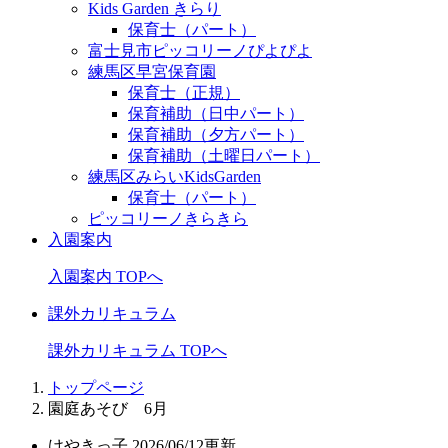
Kids Garden きらり
保育士（パート）
富士見市ピッコリーノぴよぴよ
練馬区早宮保育園
保育士（正規）
保育補助（日中パート）
保育補助（夕方パート）
保育補助（土曜日パート）
練馬区みらいKidsGarden
保育士（パート）
ピッコリーノきらきら
入園案内
入園案内 TOPへ
課外カリキュラム
課外カリキュラム TOPへ
トップページ
園庭あそび 6月
けやきっ子
2026/06/12更新