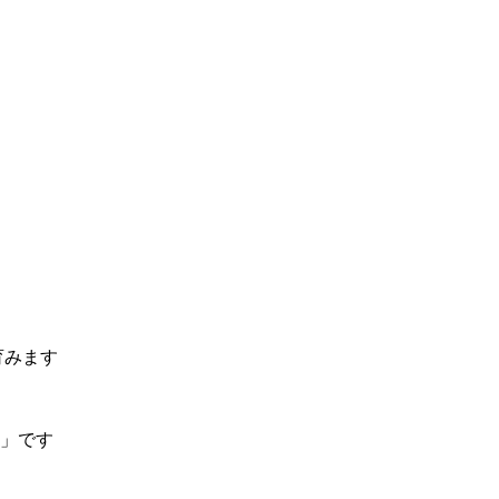
育みます
」です