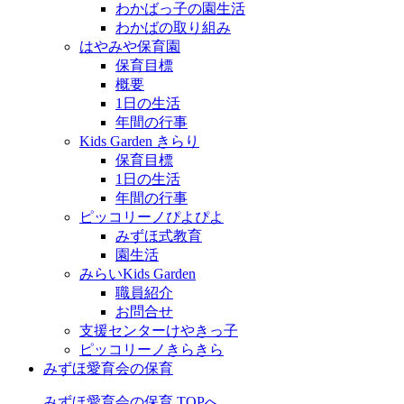
わかばっ子の園生活
わかばの取り組み
はやみや保育園
保育目標
概要
1日の生活
年間の行事
Kids Garden きらり
保育目標
1日の生活
年間の行事
ピッコリーノぴよぴよ
みずほ式教育
園生活
みらいKids Garden
職員紹介
お問合せ
支援センターけやきっ子
ピッコリーノきらきら
みずほ愛育会の保育
みずほ愛育会の保育 TOPへ