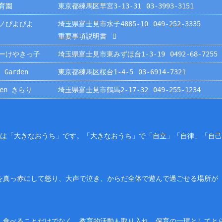
育園
東京都練馬区早宮3-13-31
03-3993-3151
ノぴよぴよ
埼玉県富士見市水子4885-10
049-252-3335
重要事項説明書
ーけやきっ子
埼玉県富士見市東みずほ台1-3-19
0492-68-7255
 Garden
東京都練馬区桜台1-4-5
03-6914-7321
rden きらり
埼玉県富士見市鶴馬2-17-32
049-255-1234
園は「大きなおうち」です。「大きなおうち」で「自立」「自律」「自
を真っ赤にして怒り、大声で泣き、からだ全体で遊んで過ごせる場所が
。食べることだけでなく、教育的活動も取り入れ、保育の一環としてと