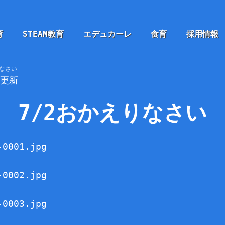
育
STEAM教育
エデュカーレ
食育
採用情報
りなさい
2更新
7/2おかえりなさい