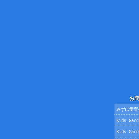
お
みずほ愛育
Kids Ga
Kids Ga