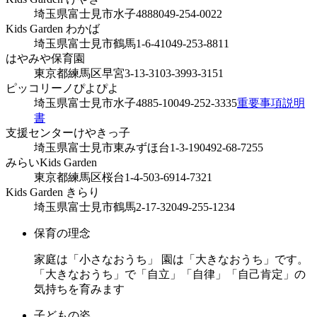
埼玉県富士見市水子4888
049-254-0022
Kids Garden わかば
埼玉県富士見市鶴馬1-6-41
049-253-8811
はやみや保育園
東京都練馬区早宮3-13-31
03-3993-3151
ピッコリーノぴよぴよ
埼玉県富士見市水子4885-10
049-252-3335
重要事項説明
書
支援センターけやきっ子
埼玉県富士見市東みずほ台1-3-19
0492-68-7255
みらいKids Garden
東京都練馬区桜台1-4-5
03-6914-7321
Kids Garden きらり
埼玉県富士見市鶴馬2-17-32
049-255-1234
保育の理念
家庭は「小さなおうち」 園は「大きなおうち」です。
「大きなおうち」で「自立」「自律」「自己肯定」の
気持ちを育みます
子どもの姿