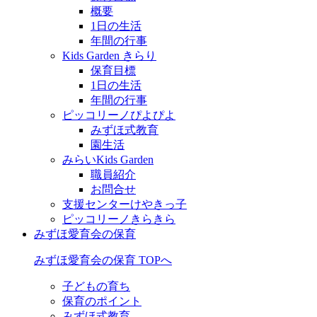
概要
1日の生活
年間の行事
Kids Garden きらり
保育目標
1日の生活
年間の行事
ピッコリーノぴよぴよ
みずほ式教育
園生活
みらいKids Garden
職員紹介
お問合せ
支援センターけやきっ子
ピッコリーノきらきら
みずほ愛育会の保育
みずほ愛育会の保育 TOPへ
子どもの育ち
保育のポイント
みずほ式教育