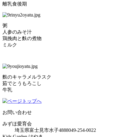
離乳食後期
粥
人参のみそ汁
鶏挽肉と麩の煮物
ミルク
麩のキャラメルラスク
茹でとうもろこし
牛乳
お問い合わせ
みずほ愛育会
埼玉県富士見市水子4888
049-254-0022
Kids Garden けやき