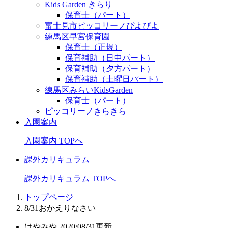
Kids Garden きらり
保育士（パート）
富士見市ピッコリーノぴよぴよ
練馬区早宮保育園
保育士（正規）
保育補助（日中パート）
保育補助（夕方パート）
保育補助（土曜日パート）
練馬区みらいKidsGarden
保育士（パート）
ピッコリーノきらきら
入園案内
入園案内 TOPへ
課外カリキュラム
課外カリキュラム TOPへ
トップページ
8/31おかえりなさい
はやみや
2020/08/31更新