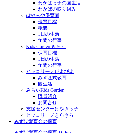
わかばっ子の園生活
わかばの取り組み
はやみや保育園
保育目標
概要
1日の生活
年間の行事
Kids Garden きらり
保育目標
1日の生活
年間の行事
ピッコリーノぴよぴよ
みずほ式教育
園生活
みらいKids Garden
職員紹介
お問合せ
支援センターけやきっ子
ピッコリーノきらきら
みずほ愛育会の保育
みずほ愛育会の保育 TOPへ