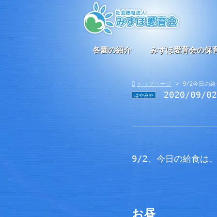
各園の紹介
みずほ愛育会の保
トップページ
9/2今日の給
2020/09/0
はやみや
9/2、今日の給食は
お昼