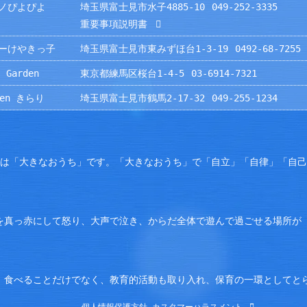
ノぴよぴよ
埼玉県富士見市水子4885-10
049-252-3335
重要事項説明書
ーけやきっ子
埼玉県富士見市東みずほ台1-3-19
0492-68-7255
 Garden
東京都練馬区桜台1-4-5
03-6914-7321
rden きらり
埼玉県富士見市鶴馬2-17-32
049-255-1234
園は「大きなおうち」です。「大きなおうち」で「自立」「自律」「自
を真っ赤にして怒り、大声で泣き、からだ全体で遊んで過ごせる場所が
。食べることだけでなく、教育的活動も取り入れ、保育の一環としてと
個人情報保護方針
カスタマーハラスメント