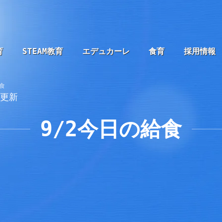
育
STEAM教育
エデュカーレ
食育
採用情報
食
2更新
9/2今日の給食
、