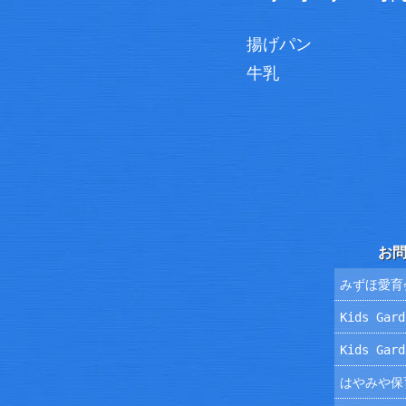
揚げパン
牛乳
お
みずほ愛育
Kids Ga
Kids Ga
はやみや保