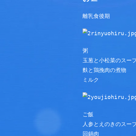
離乳食後期
粥
玉葱と小松菜のスー
麩と鶏挽肉の煮物
ミルク
ご飯
人参とえのきのスー
回鍋肉