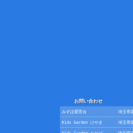
お問い合わせ
みずほ愛育会
埼玉県富
Kids Garden けやき
埼玉県富