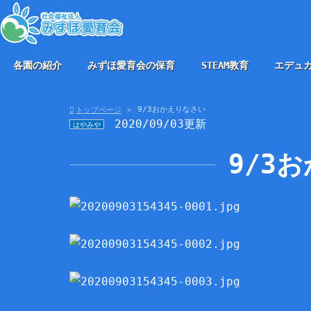
各園の紹介
みずほ愛育会の保育
STEAM教育
エデュ
9/3おかえりなさい
トップページ
2020/09/03更新
はやみや
9/3