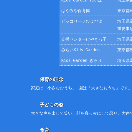
Kids Garden わかば
埼玉県富
はやみや保育園
東京都練
ピッコリーノぴよぴよ
埼玉県富
重要事
支援センターけやきっ子
埼玉県富
みらいKids Garden
東京都練
Kids Garden きらり
埼玉県富
保育の理念
家庭は「小さなおうち」 園は「大きなおうち」です
子どもの姿
大きな声を出して笑い、顔を真っ赤にして怒り、大声
食育