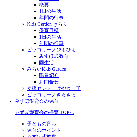
概要
1日の生活
年間の行事
Kids Garden きらり
保育目標
1日の生活
年間の行事
ピッコリーノぴよぴよ
みずほ式教育
園生活
みらいKids Garden
職員紹介
お問合せ
支援センターけやきっ子
ピッコリーノきらきら
みずほ愛育会の保育
みずほ愛育会の保育 TOPへ
子どもの育ち
保育のポイント
みずほ式教育