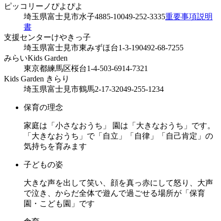
ピッコリーノぴよぴよ
埼玉県富士見市水子4885-10
049-252-3335
重要事項説明
書
支援センターけやきっ子
埼玉県富士見市東みずほ台1-3-19
0492-68-7255
みらいKids Garden
東京都練馬区桜台1-4-5
03-6914-7321
Kids Garden きらり
埼玉県富士見市鶴馬2-17-32
049-255-1234
保育の理念
家庭は「小さなおうち」 園は「大きなおうち」です。
「大きなおうち」で「自立」「自律」「自己肯定」の
気持ちを育みます
子どもの姿
大きな声を出して笑い、顔を真っ赤にして怒り、大声
で泣き、からだ全体で遊んで過ごせる場所が「保育
園・こども園」です