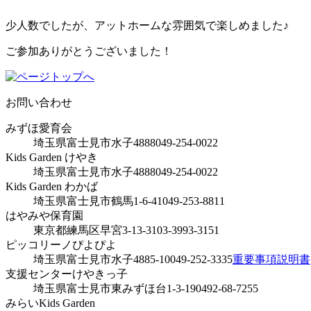
少人数でしたが、アットホームな雰囲気で楽しめました♪
ご参加ありがとうございました！
お問い合わせ
みずほ愛育会
埼玉県富士見市水子4888
049-254-0022
Kids Garden けやき
埼玉県富士見市水子4888
049-254-0022
Kids Garden わかば
埼玉県富士見市鶴馬1-6-41
049-253-8811
はやみや保育園
東京都練馬区早宮3-13-31
03-3993-3151
ピッコリーノぴよぴよ
埼玉県富士見市水子4885-10
049-252-3335
重要事項説明書
支援センターけやきっ子
埼玉県富士見市東みずほ台1-3-19
0492-68-7255
みらいKids Garden