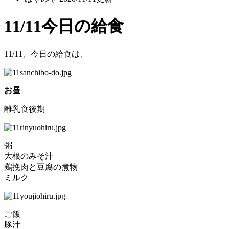
11/11今日の給食
11/11、今日の給食は、
お昼
離乳食後期
粥
大根のみそ汁
鶏挽肉と豆腐の煮物
ミルク
ご飯
豚汁