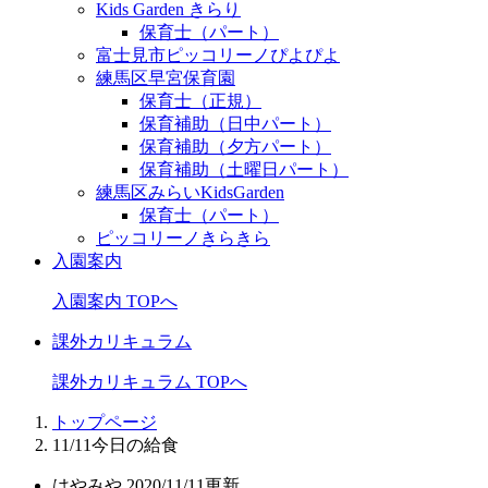
Kids Garden きらり
保育士（パート）
富士見市ピッコリーノぴよぴよ
練馬区早宮保育園
保育士（正規）
保育補助（日中パート）
保育補助（夕方パート）
保育補助（土曜日パート）
練馬区みらいKidsGarden
保育士（パート）
ピッコリーノきらきら
入園案内
入園案内 TOPへ
課外カリキュラム
課外カリキュラム TOPへ
トップページ
11/11今日の給食
はやみや
2020/11/11更新