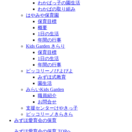
わかばっ子の園生活
わかばの取り組み
はやみや保育園
保育目標
概要
1日の生活
年間の行事
Kids Garden きらり
保育目標
1日の生活
年間の行事
ピッコリーノぴよぴよ
みずほ式教育
園生活
みらいKids Garden
職員紹介
お問合せ
支援センターけやきっ子
ピッコリーノきらきら
みずほ愛育会の保育
みずほ愛育会の保育 TOPへ