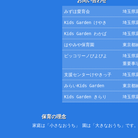
お問い合わせ
みずほ愛育会
埼玉県富
Kids Garden けやき
埼玉県富
Kids Garden わかば
埼玉県富
はやみや保育園
東京都練
ピッコリーノぴよぴよ
埼玉県富
重要事
支援センターけやきっ子
埼玉県富
みらいKids Garden
東京都練
Kids Garden きらり
埼玉県富
保育の理念
家庭は「小さなおうち」 園は「大きなおうち」です