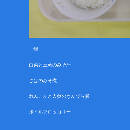
ご飯
白菜と玉葱のみそ汁
さばのみそ煮
れんこんと人参のきんぴら煮
ボイルブロッコリー