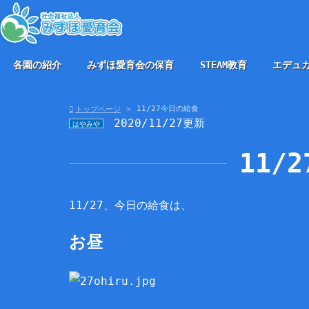
各園の紹介
みずほ愛育会の保育
STEAM教育
エデュ
11/27今日の給食
トップページ
2020/11/27更新
はやみや
11/
11/27、今日の給食は、
お昼