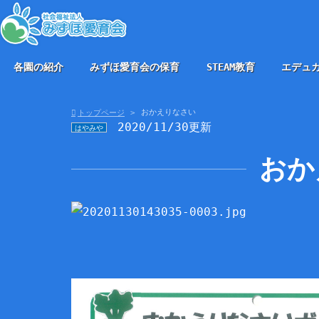
各園の紹介
みずほ愛育会の保育
STEAM教育
エデュ
おかえりなさい
トップページ
2020/11/30更新
はやみや
おか