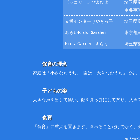
ピッコリーノぴよぴよ
埼玉県富
重要事
支援センターけやきっ子
埼玉県富
みらいKids Garden
東京都練
Kids Garden きらり
埼玉県富
保育の理念
家庭は「小さなおうち」 園は「大きなおうち」です
子どもの姿
大きな声を出して笑い、顔を真っ赤にして怒り、大声
食育
「食育」に重点を置きます。食べることだけでなく、
個人情報