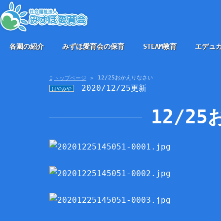
各園の紹介
みずほ愛育会の保育
STEAM教育
エデュ
12/25おかえりなさい
トップページ
2020/12/25更新
はやみや
12/2