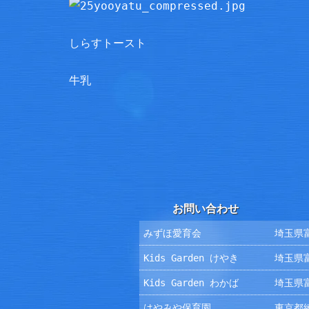
しらすトースト
牛乳
お問い合わせ
みずほ愛育会
埼玉県富
Kids Garden けやき
埼玉県富
Kids Garden わかば
埼玉県富
はやみや保育園
東京都練