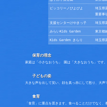
ピッコリーノぴよぴよ
埼玉県富
重要事
支援センターけやきっ子
埼玉県富
みらいKids Garden
東京都練
Kids Garden きらり
埼玉県富
保育の理念
家庭は「小さなおうち」 園は「大きなおうち」です
子どもの姿
大きな声を出して笑い、顔を真っ赤にして怒り、大声
食育
「食育」に重点を置きます。食べることだけでなく、