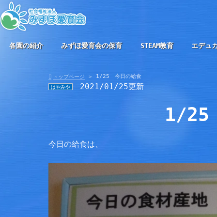
各園の紹介
みずほ愛育会の保育
STEAM教育
エデュ
1/25 今日の給食
トップページ
2021/01/25更新
はやみや
1/2
今日の給食は、