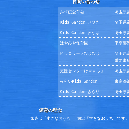
お問い合わせ
みずほ愛育会
埼玉県富
Kids Garden けやき
埼玉県富
Kids Garden わかば
埼玉県富
はやみや保育園
東京都練
ピッコリーノぴよぴよ
埼玉県富
重要事
支援センターけやきっ子
埼玉県富
みらいKids Garden
東京都練
Kids Garden きらり
埼玉県富
保育の理念
家庭は「小さなおうち」 園は「大きなおうち」です