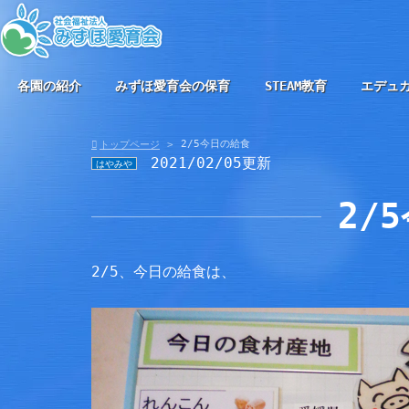
各園の紹介
みずほ愛育会の保育
STEAM教育
エデュ
2/5今日の給食
トップページ
2021/02/05更新
はやみや
2/
2/5、今日の給食は、