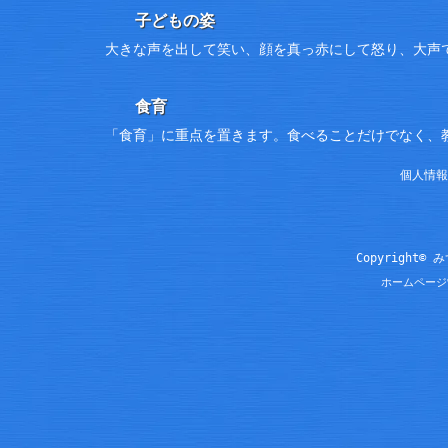
子どもの姿
大きな声を出して笑い、顔を真っ赤にして怒り、大声
食育
「食育」に重点を置きます。食べることだけでなく、
個人情報
Copyright© 
ホームページ