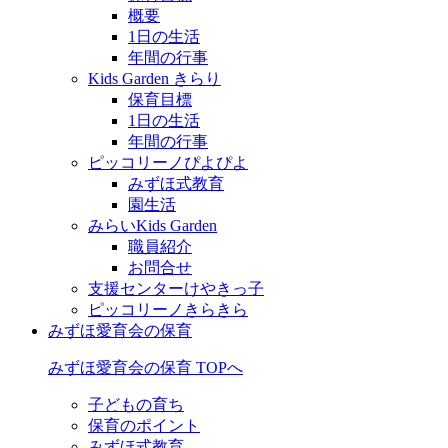
概要
1日の生活
年間の行事
Kids Garden きらり
保育目標
1日の生活
年間の行事
ピッコリーノぴよぴよ
みずほ式教育
園生活
みらいKids Garden
職員紹介
お問合せ
支援センターけやきっ子
ピッコリーノきらきら
みずほ愛育会の保育
みずほ愛育会の保育 TOPへ
子どもの育ち
保育のポイント
みずほ式教育