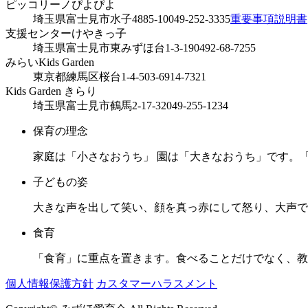
ピッコリーノぴよぴよ
埼玉県富士見市水子4885-10
049-252-3335
重要事項説明書
支援センターけやきっ子
埼玉県富士見市東みずほ台1-3-19
0492-68-7255
みらいKids Garden
東京都練馬区桜台1-4-5
03-6914-7321
Kids Garden きらり
埼玉県富士見市鶴馬2-17-32
049-255-1234
保育の理念
家庭は「小さなおうち」 園は「大きなおうち」です。
子どもの姿
大きな声を出して笑い、顔を真っ赤にして怒り、大声で
食育
「食育」に重点を置きます。食べることだけでなく、教
個人情報保護方針
カスタマーハラスメント