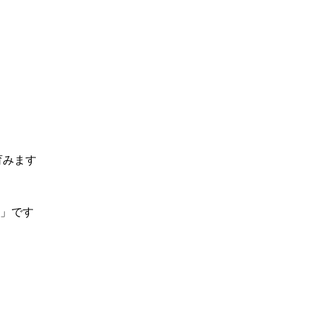
育みます
」です