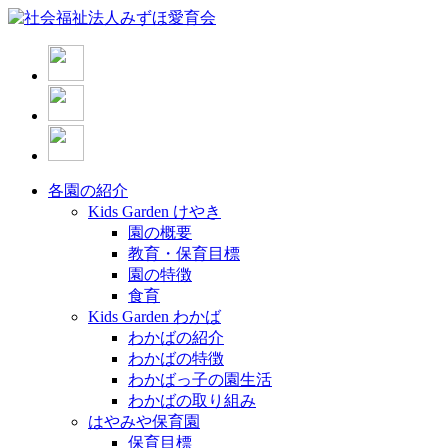
各園の紹介
Kids Garden けやき
園の概要
教育・保育目標
園の特徴
食育
Kids Garden わかば
わかばの紹介
わかばの特徴
わかばっ子の園生活
わかばの取り組み
はやみや保育園
保育目標