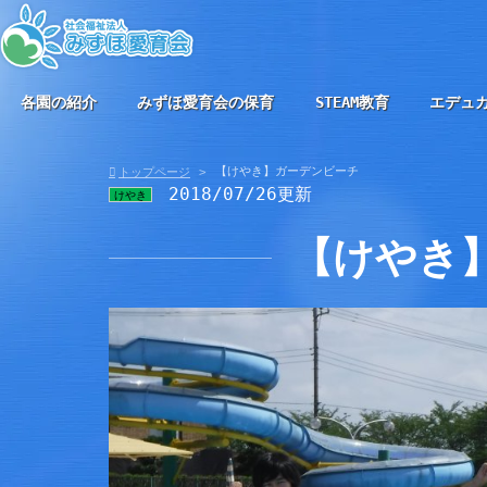
各園の紹介
みずほ愛育会の保育
STEAM教育
エデュ
【けやき】ガーデンビーチ
トップページ
2018/07/26更新
けやき
【けやき