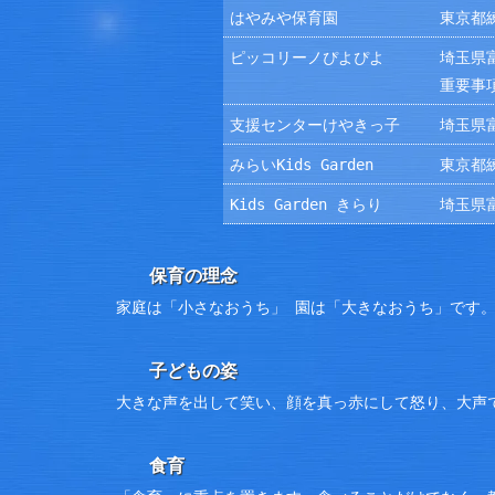
はやみや保育園
東京都練
ピッコリーノぴよぴよ
埼玉県富
重要事
支援センターけやきっ子
埼玉県富
みらいKids Garden
東京都練
Kids Garden きらり
埼玉県富
保育の理念
家庭は「小さなおうち」 園は「大きなおうち」です
子どもの姿
大きな声を出して笑い、顔を真っ赤にして怒り、大声
食育