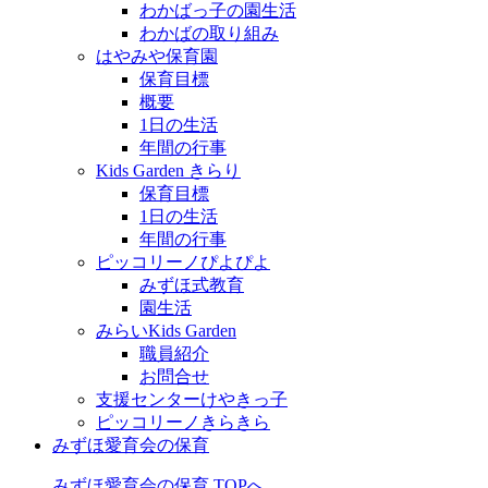
わかばっ子の園生活
わかばの取り組み
はやみや保育園
保育目標
概要
1日の生活
年間の行事
Kids Garden きらり
保育目標
1日の生活
年間の行事
ピッコリーノぴよぴよ
みずほ式教育
園生活
みらいKids Garden
職員紹介
お問合せ
支援センターけやきっ子
ピッコリーノきらきら
みずほ愛育会の保育
みずほ愛育会の保育 TOPへ