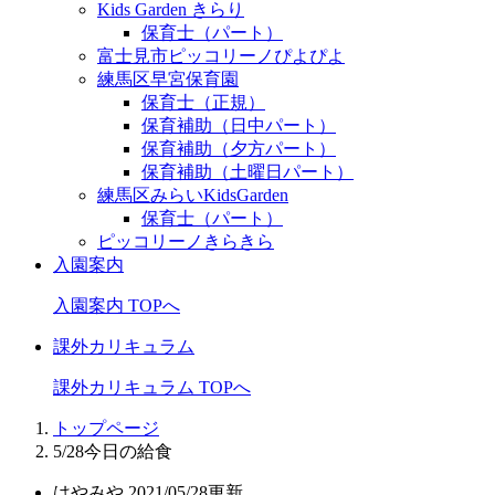
Kids Garden きらり
保育士（パート）
富士見市ピッコリーノぴよぴよ
練馬区早宮保育園
保育士（正規）
保育補助（日中パート）
保育補助（夕方パート）
保育補助（土曜日パート）
練馬区みらいKidsGarden
保育士（パート）
ピッコリーノきらきら
入園案内
入園案内 TOPへ
課外カリキュラム
課外カリキュラム TOPへ
トップページ
5/28今日の給食
はやみや
2021/05/28更新