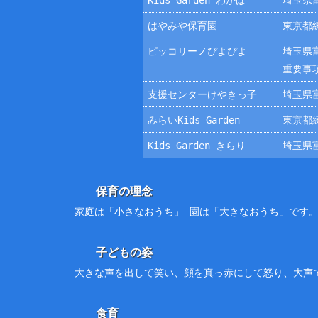
Kids Garden わかば
埼玉県富
はやみや保育園
東京都練
ピッコリーノぴよぴよ
埼玉県富
重要事
支援センターけやきっ子
埼玉県富
みらいKids Garden
東京都練
Kids Garden きらり
埼玉県富
保育の理念
家庭は「小さなおうち」 園は「大きなおうち」です
子どもの姿
大きな声を出して笑い、顔を真っ赤にして怒り、大声
食育