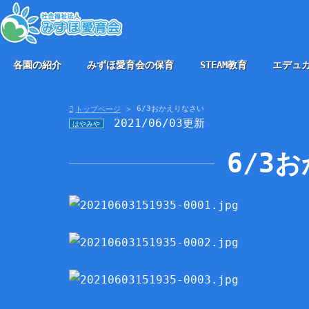
各園の紹介
みずほ愛育会の保育
STEAM教育
エデュ
6/3おかえりなさい
トップページ
2021/06/03更新
はやみや
6/3