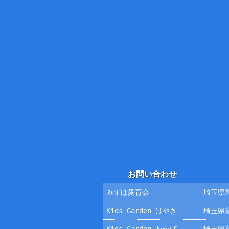
お問い合わせ
みずほ愛育会
埼玉県富
Kids Garden けやき
埼玉県富