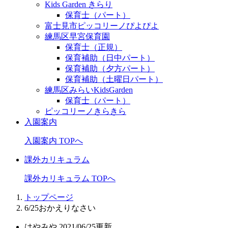
Kids Garden きらり
保育士（パート）
富士見市ピッコリーノぴよぴよ
練馬区早宮保育園
保育士（正規）
保育補助（日中パート）
保育補助（夕方パート）
保育補助（土曜日パート）
練馬区みらいKidsGarden
保育士（パート）
ピッコリーノきらきら
入園案内
入園案内 TOPへ
課外カリキュラム
課外カリキュラム TOPへ
トップページ
6/25おかえりなさい
はやみや
2021/06/25更新