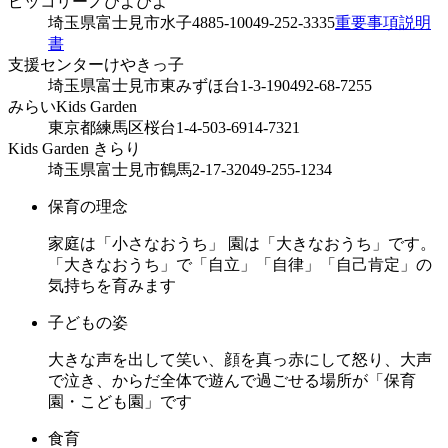
ピッコリーノぴよぴよ
埼玉県富士見市水子4885-10
049-252-3335
重要事項説明
書
支援センターけやきっ子
埼玉県富士見市東みずほ台1-3-19
0492-68-7255
みらいKids Garden
東京都練馬区桜台1-4-5
03-6914-7321
Kids Garden きらり
埼玉県富士見市鶴馬2-17-32
049-255-1234
保育の理念
家庭は「小さなおうち」 園は「大きなおうち」です。
「大きなおうち」で「自立」「自律」「自己肯定」の
気持ちを育みます
子どもの姿
大きな声を出して笑い、顔を真っ赤にして怒り、大声
で泣き、からだ全体で遊んで過ごせる場所が「保育
園・こども園」です
食育