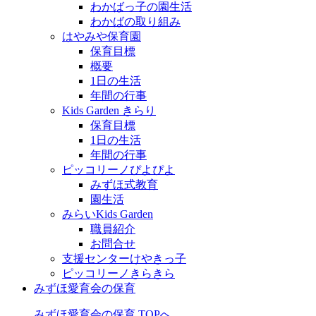
わかばっ子の園生活
わかばの取り組み
はやみや保育園
保育目標
概要
1日の生活
年間の行事
Kids Garden きらり
保育目標
1日の生活
年間の行事
ピッコリーノぴよぴよ
みずほ式教育
園生活
みらいKids Garden
職員紹介
お問合せ
支援センターけやきっ子
ピッコリーノきらきら
みずほ愛育会の保育
みずほ愛育会の保育 TOPへ