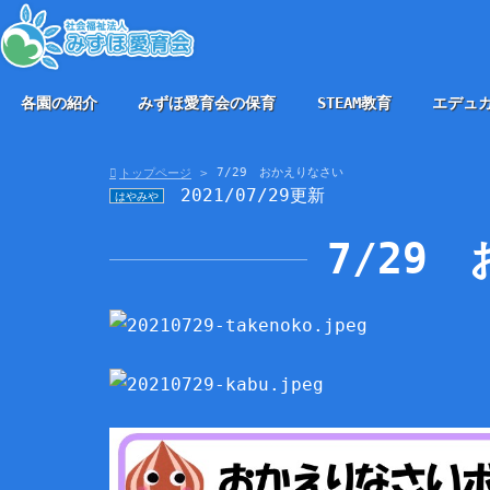
各園の紹介
みずほ愛育会の保育
STEAM教育
エデュ
7/29 おかえりなさい
トップページ
2021/07/29更新
はやみや
7/29