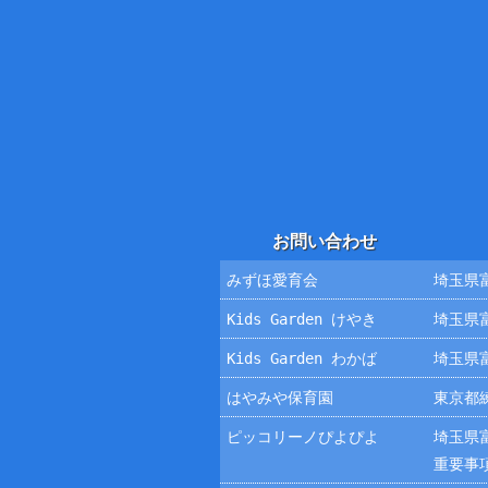
お問い合わせ
みずほ愛育会
埼玉県富
Kids Garden けやき
埼玉県富
Kids Garden わかば
埼玉県富
はやみや保育園
東京都練
ピッコリーノぴよぴよ
埼玉県富
重要事