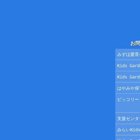
お
みずほ愛育
Kids Ga
Kids Ga
はやみや保
ピッコリー
支援センタ
みらいKids