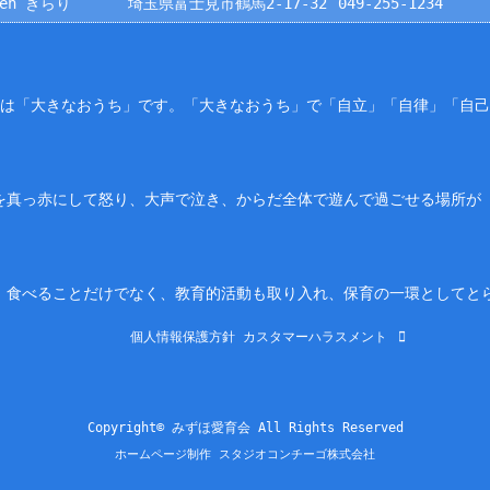
rden きらり
埼玉県富士見市鶴馬2-17-32
049-255-1234
園は「大きなおうち」です。「大きなおうち」で「自立」「自律」「自
を真っ赤にして怒り、大声で泣き、からだ全体で遊んで過ごせる場所が
。食べることだけでなく、教育的活動も取り入れ、保育の一環としてと
個人情報保護方針
カスタマーハラスメント
Copyright© みずほ愛育会 All Rights Reserved
ホームページ制作 スタジオコンチーゴ株式会社