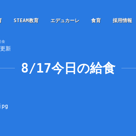
育
STEAM教育
エデュカーレ
食育
採用情報
給食
7更新
8/17今日の給食
、