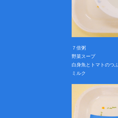
７倍粥
野菜スープ
白身魚とトマトのつ
ミルク