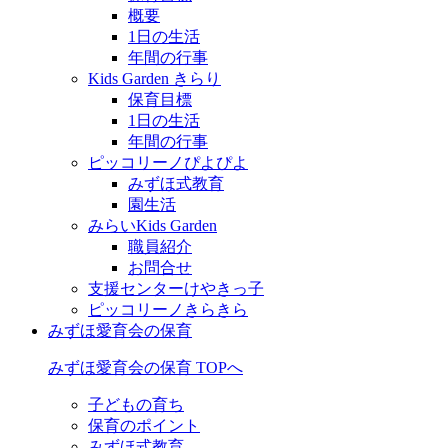
概要
1日の生活
年間の行事
Kids Garden きらり
保育目標
1日の生活
年間の行事
ピッコリーノぴよぴよ
みずほ式教育
園生活
みらいKids Garden
職員紹介
お問合せ
支援センターけやきっ子
ピッコリーノきらきら
みずほ愛育会の保育
みずほ愛育会の保育 TOPへ
子どもの育ち
保育のポイント
みずほ式教育